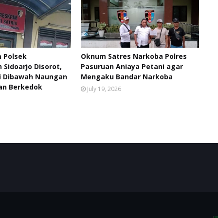
m Polsek
Oknum Satres Narkoba Polres
Sidoarjo Disorot,
Pasuruan Aniaya Petani agar
i Dibawah Naungan
Mengaku Bandar Narkoba
n Berkedok
July 19, 2026