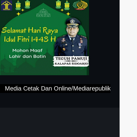
dia Cetak Dan Online/Mediarepublikjatim.com,"Tlp