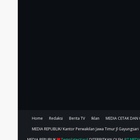
Home
Redaksi
Berita TV
Iklan
MEDIA CETAK DAN 
MEDIA REPUBLIK/ Kantor Perwakilan Jawa Timur Jl Gayungsari
MEDIA REPUBLIK
TemplatesYard
DITERBITKAN,OLEH,:
PT MEDI