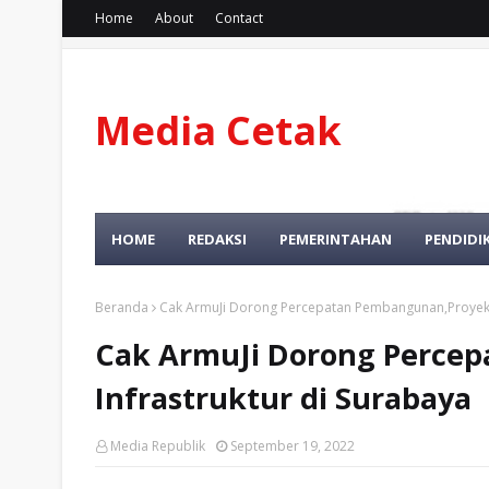
Home
About
Contact
Media Cetak
Dan Online
HOME
REDAKSI
PEMERINTAHAN
PENDIDI
Beranda
Cak ArmuJi Dorong Percepatan Pembangunan,Proyek I
Cak ArmuJi Dorong Perce
Infrastruktur di Surabaya
Media Republik
September 19, 2022