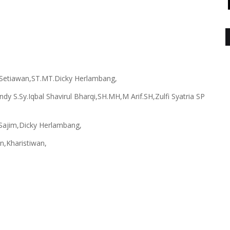
 Setiawan,ST.MT.Dicky Herlambang,
dy S.Sy.Iqbal Shavirul Bharqi,SH.MH,M Arif.SH,Zulfi Syatria SP
H,Sajim,Dicky Herlambang,
aan,Kharistiwan,