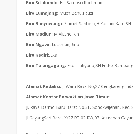
Biro Situbondo:
Edi Santoso.Rochman
Biro Lumajang:
Much Benu,Fauzi
Biro Banyuwangi:
Slamet Santoso,H.Zaelani Kato.SH
Biro Madiun:
M.Ali,Sholikin
Biro Ngawi:
Luckman,Rino
Biro Kediri:
,Eka F
Biro Tulungagung:
Eko Tjahyono,SH.Endro Bambang
Alamat Redaksi:
Jl Waru Raya No,27 Cengkareng Ind
Alamat Kantor Perwakilan Jawa Timur:
Jl. Raya Darmo Baru Barat No.3E, Sonokwijenan, Kec.
Jl GayungSari Barat X/27 RT,02,RW,07 Kelurahan 