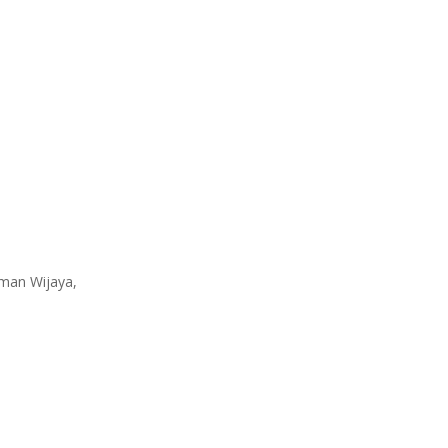
ugianto
qman Wijaya,
ar