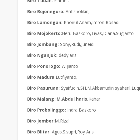
Biro Tuban:
Slamet.
Biro Bojonegoro:
Arif.sholikin,
Biro Lamongan:
Khoirul Anam,Imron Rosadi
Biro Mojokerto:
Heru Baskoro,Tiyas,Diana.S
Biro Jombang:
Sony,Rudi,Juneidi
Biro Nganjuk:
dedy.aris
Biro Ponorogo:
Wijianto
Biro Madura:
Lutfiyanto,
Biro Pasuruan:
Syaifudin,SH,M.Akbarrudin syaheril,Lu
Biro Malang :
M.Abdul haris,
Kah
Biro Probolinggo:
Indra Baskoro
Biro Jember:
M,Rizal
Biro Blitar:
Agus.S.supri,Roy Aris