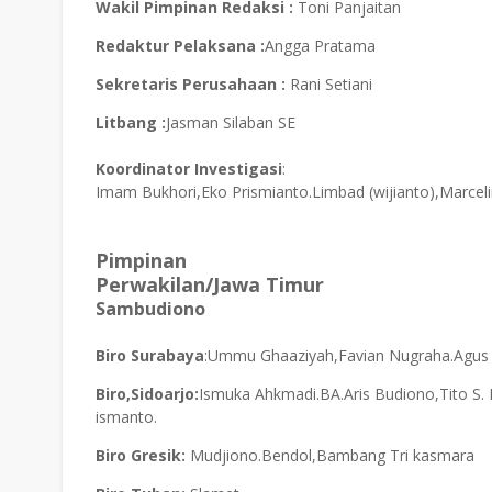
Wakil Pimpinan Redaksi :
Toni Panjaitan
Redaktur Pelaksana :
Angga Pratama
Sekretaris Perusahaan :
Rani Setiani
Litbang :
Jasman Silaban SE
Koordinator Investigasi
:
Imam Bukhori,Eko Prismianto.Limbad (wijianto),Marceli
Pimpinan
Perwakilan/Jawa Timur
Sambudiono
Biro Surabaya
:Ummu Ghaaziyah,Favian Nugraha.Agus
Biro,Sidoarjo:
Ismuka Ahkmadi.BA.Aris Budiono,Tito S. 
ismanto.
Biro Gresik:
Mudjiono.Bendol,Bambang Tri kasmara