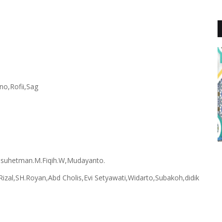
no,Rofii,Sag
 suhetman.M.Fiqih.W,Mudayanto.
Rizal,SH.Royan,Abd Cholis,Evi Setyawati,Widarto,Subakoh,didik