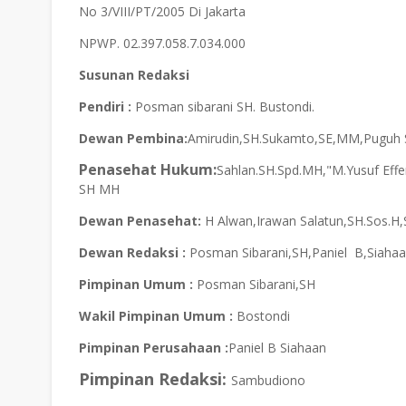
No 3/VIII/PT/2005 Di Jakarta
NPWP. 02.397.058.7.034.000
Susunan Redaksi
Pendiri :
Posman sibarani SH. Bustondi.
Dewan
Pembina:
Amirudin,SH.Sukamto,SE,MM,Puguh
Penasehat
Hukum:
Sahlan.SH.Spd.MH,"M.Yusuf Effen
SH MH
Dewan Penasehat:
H Alwan,Irawan Salatun,SH.Sos.
Dewan Redaksi :
Posman Sibarani,SH,Paniel B,Siah
Pimpinan Umum :
Posman Sibarani,SH
Wakil Pimpinan Umum :
Bostondi
Pimpinan Perusahaan :
Paniel B Siahaan
Pimpinan Redaksi:
Sambudiono