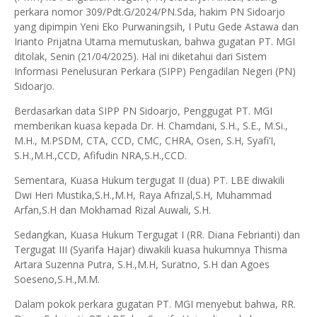
perkara nomor 309/Pdt.G/2024/PN.Sda, hakim PN Sidoarjo
yang dipimpin Yeni Eko Purwaningsih, I Putu Gede Astawa dan
Irianto Prijatna Utama memutuskan, bahwa gugatan PT. MGI
ditolak, Senin (21/04/2025). Hal ini diketahui dari Sistem
Informasi Penelusuran Perkara (SIPP) Pengadilan Negeri (PN)
Sidoarjo.
Berdasarkan data SIPP PN Sidoarjo, Penggugat PT. MGI
memberikan kuasa kepada Dr. H. Chamdani, S.H., S.E., M.Si.,
M.H., M.PSDM, CTA, CCD, CMC, CHRA, Osen, S.H, Syafi’I,
S.H.,M.H.,CCD, Afifudin NRA,S.H.,CCD.
Sementara, Kuasa Hukum tergugat II (dua) PT. LBE diwakili
Dwi Heri Mustika,S.H.,M.H, Raya Afrizal,S.H, Muhammad
Arfan,S.H dan Mokhamad Rizal Auwali, S.H.
Sedangkan, Kuasa Hukum Tergugat I (RR. Diana Febrianti) dan
Tergugat III (Syarifa Hajar) diwakili kuasa hukumnya Thisma
Artara Suzenna Putra, S.H.,M.H, Suratno, S.H dan Agoes
Soeseno,S.H.,M.M.
Dalam pokok perkara gugatan PT. MGI menyebut bahwa, RR.