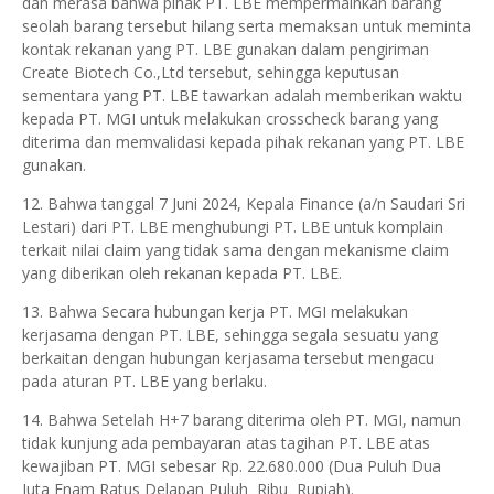
dan merasa bahwa pihak PT. LBE mempermainkan barang
seolah barang tersebut hilang serta memaksan untuk meminta
kontak rekanan yang PT. LBE gunakan dalam pengiriman
Create Biotech Co.,Ltd tersebut, sehingga keputusan
sementara yang PT. LBE tawarkan adalah memberikan waktu
kepada PT. MGI untuk melakukan crosscheck barang yang
diterima dan memvalidasi kepada pihak rekanan yang PT. LBE
gunakan.
12. Bahwa tanggal 7 Juni 2024, Kepala Finance (a/n Saudari Sri
Lestari) dari PT. LBE menghubungi PT. LBE untuk komplain
terkait nilai claim yang tidak sama dengan mekanisme claim
yang diberikan oleh rekanan kepada PT. LBE.
13. Bahwa Secara hubungan kerja PT. MGI melakukan
kerjasama dengan PT. LBE, sehingga segala sesuatu yang
berkaitan dengan hubungan kerjasama tersebut mengacu
pada aturan PT. LBE yang berlaku.
14. Bahwa Setelah H+7 barang diterima oleh PT. MGI, namun
tidak kunjung ada pembayaran atas tagihan PT. LBE atas
kewajiban PT. MGI sebesar Rp. 22.680.000 (Dua Puluh Dua
Juta Enam Ratus Delapan Puluh Ribu Rupiah).