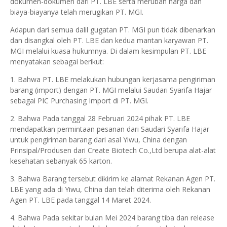
dokumen-dokumen dari PT. LBE serta merubah harga dan
biaya-biayanya telah merugikan PT. MGI.
Adapun dari semua dalil gugatan PT. MGI pun tidak dibenarkan
dan disangkal oleh PT. LBE dan kedua mantan karyawan PT.
MGI melalui kuasa hukumnya. Di dalam kesimpulan PT. LBE
menyatakan sebagai berikut:
1. Bahwa PT. LBE melakukan hubungan kerjasama pengiriman
barang (import) dengan PT. MGI melalui Saudari Syarifa Hajar
sebagai PIC Purchasing Import di PT. MGI.
2. Bahwa Pada tanggal 28 Februari 2024 pihak PT. LBE
mendapatkan permintaan pesanan dari Saudari Syarifa Hajar
untuk pengiriman barang dari asal Yiwu, China dengan
Prinsipal/Produsen dari Create Biotech Co.,Ltd berupa alat-alat
kesehatan sebanyak 65 karton.
3. Bahwa Barang tersebut dikirim ke alamat Rekanan Agen PT.
LBE yang ada di Yiwu, China dan telah diterima oleh Rekanan
Agen PT. LBE pada tanggal 14 Maret 2024.
4. Bahwa Pada sekitar bulan Mei 2024 barang tiba dan release