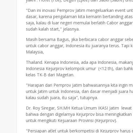
"Dan ini inovasi Pemprov Jatim mengeluarkan event un
dasar, karena pengalaman kita kemarin bertanding atas 
saja, kalau di luar negeri memulai berlatih Cabor angga
sudah kalah start," jelasnya.
Masih bersama Bagus, jika berbicara cabor anggar sebe
untuk cabor anggar, Indonesia itu juaranya terus. Tapi 
Malaysia,
Thailand. Kenapa Indonesia, ada apa Indonesia, makanya
Indonesia Kejurprov kelompok umur (<12 th), dan bahkan 
kelas TK-B dari Magetan.
"Harapan dari Pemprov Jatim bahwasannya kita ingin ma
untuk Jatim untuk Indonesia, dan dasar menjadi juara ha
kalau sudah juara, itu saja", tutupnya.
Dr. Roy Siregar, SH.MH Ketua Umum IKASI Jatim lew
bahwa dengan digelarnya Kejurprov bisa meningkatkan 
untuk mengikuti Kejuaraan Provinsi (Kejurprov).
"Persiapan atlet untuk berkompetisi di Kejurprov harus 