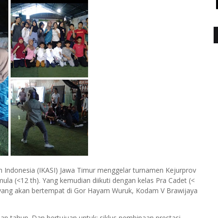
h Indonesia (IKASI) Jawa Timur menggelar turnamen Kejurprov
la (<12 th). Yang kemudian diikuti dengan kelas Pra Cadet (<
 th) yang akan bertempat di Gor Hayam Wuruk, Kodam V Brawijaya
ap tahun. Dan bertujuan untuk: siklus pembinaan prestasi