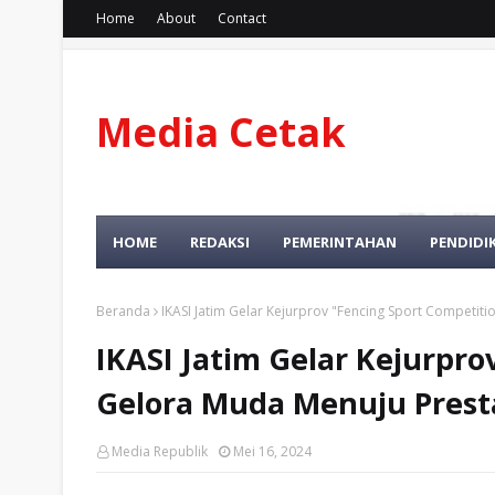
Home
About
Contact
Media Cetak
Dan Online
HOME
REDAKSI
PEMERINTAHAN
PENDIDI
Beranda
IKASI Jatim Gelar Kejurprov "Fencing Sport Competit
IKASI Jatim Gelar Kejurpro
Gelora Muda Menuju Prest
Media Republik
Mei 16, 2024