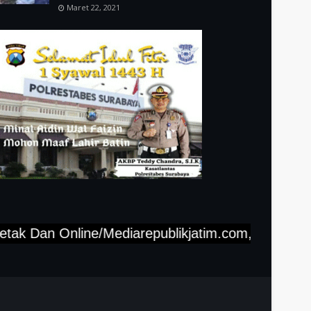
Maret 22, 2021
n Online/Mediarepublikjatim.com,"Tlp-(812-3008-