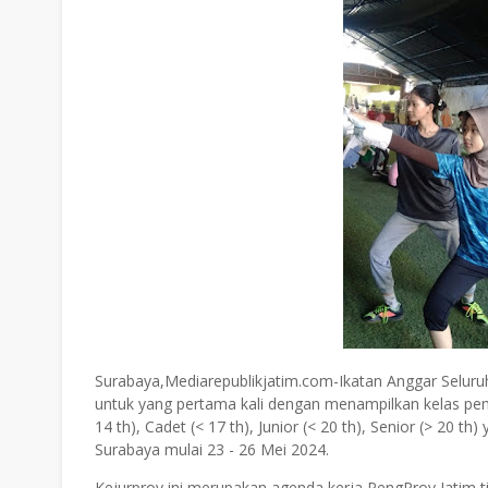
Surabaya,Mediarepublikjatim.com-Ikatan Anggar Seluru
untuk yang pertama kali dengan menampilkan kelas pemu
14 th), Cadet (< 17 th), Junior (< 20 th), Senior (> 20
Surabaya mulai 23 - 26 Mei 2024.
Kejurprov ini merupakan agenda kerja PengProv Jatim ti