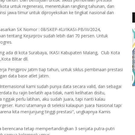
/kota untuk regenerasi, menentukan rangking tahunan, dan
si jawa timur untuk diproyeksikan ke tingkat nasional dan
dasarkan SK Nomor : 08/SKEP-KU/IKASI-PB/III/2024,
n tentang Kejurprov sudah lebih dari 70 persen. Untuk
rogres.
yang ada di kota Surabaya, IKASI Kabupaten Malang, Club Kota
ota Blitar dll.
ja Pengprov Jatim tiap tahun, untuk siklus pembinaan prestasi
gan data base atlet Jatim.
 Internasional kami sudah punya data secara valid, dan sebagai
ta itu rajin berlatih apa tidak, nanti kelihatan disitu,
ggak perlu latihan, aku sudah juara, tapi nanti kalau
rgeser. Kunci utamanya di seleksi kalaupun juara Nasional tapi
 karena kita menjunjung tinggi prestasi", ungkapnya Kamis
 berencana tetap mempertandingkan 3 senjata putra-putri
untuk semua kelompok umur.