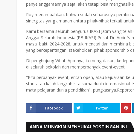
penyelenggaraannya saja, akan tetapi bisa menghasilkan 
Roy menambahkan, bahwa sudah seharusnya pembinaan 
sinergitas yang amanah antara pihak-pihak terkait unt
Kami bersama seluruh pengurus IKASI Jatim yang telah
Anggar Seluruh Indonesia (PB IKASI) Pusat Dr. Amir Y
masa bakti 2024-2028, untuk mencari dan membina bib
yang berkepentingan, stakeholder, pihak sponsorship 
Di penghujung WhatsApp-nya, ia mengatakan, kedepann
di seluruh sekolah dan memperbanyak event-event.
"Kita perbanyak event, entah open, atau kejuaraan-kejua
start atau kalah langkah kita sama dunia internasional.
mata pelajaran dunia pendidikan", pungkasnya.Reporter 
Facebook
Twitter
ANDA MUNGKIN MENYUKAI POSTINGAN INI