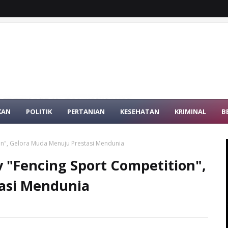
KAN
POLITIK
PERTANIAN
KESEHATAN
KRIMINAL
B
ion", Gelora Muda Menuju Prestasi Mendunia
v "Fencing Sport Competition",
asi Mendunia