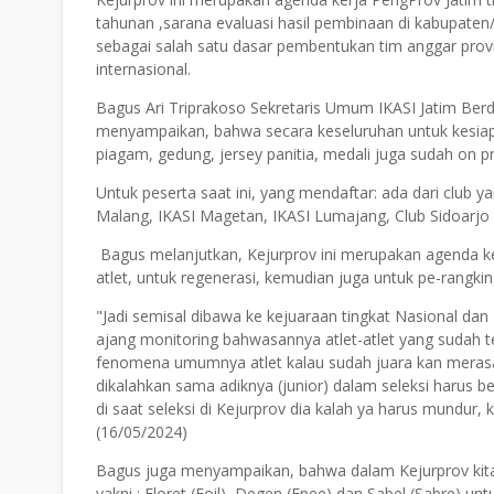
tahunan ,sarana evaluasi hasil pembinaan di kabupaten
sebagai salah satu dasar pembentukan tim anggar provin
internasional.
Bagus Ari Triprakoso Sekretaris Umum IKASI Jatim Ber
menyampaikan, bahwa secara keseluruhan untuk kesiapa
piagam, gedung, jersey panitia, medali juga sudah on p
Untuk peserta saat ini, yang mendaftar: ada dari club 
Malang, IKASI Magetan, IKASI Lumajang, Club Sidoarjo ,K
Bagus melanjutkan, Kejurprov ini merupakan agenda ker
atlet, untuk regenerasi, kemudian juga untuk pe-rangkin
"Jadi semisal dibawa ke kejuaraan tingkat Nasional dan
ajang monitoring bahwasannya atlet-atlet yang sudah terda
fenomena umumnya atlet kalau sudah juara kan merasa n
dikalahkan sama adiknya (junior) dalam seleksi harus be
di saat seleksi di Kejurprov dia kalah ya harus mundur,
(16/05/2024)
Bagus juga menyampaikan, bahwa dalam Kejurprov kita
yakni : Floret (Foil), Degen (Epee) dan Sabel (Sabre) 