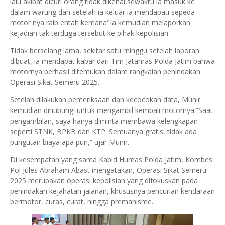
lalu akibat dicuri orang tidak dikenal,sewaktu ia masuk ke
dalam warung dan setelah ia keluar ia mendapati sepeda
motor nya raib entah kemana"Ia kemudian melaporkan
kejadian tak terduga tersebut ke pihak kepolisian.
Tidak berselang lama, sekitar satu minggu setelah laporan
dibuat, ia mendapat kabar dari Tim Jatanras Polda Jatim bahwa
motornya berhasil ditemukan dalam rangkaian penindakan
Operasi Sikat Semeru 2025.
Setelah dilakukan pemeriksaan dan kecocokan data, Munir
kemudian dihubungi untuk mengambil kembali motornya.“Saat
pengambilan, saya hanya diminta membawa kelengkapan
seperti STNK, BPKB dan KTP. Semuanya gratis, tidak ada
pungutan biaya apa pun,” ujar Munir.
Di kesempatan yang sama Kabid Humas Polda Jatim, Kombes
Pol Jules Abraham Abast mengatakan, Operasi Sikat Semeru
2025 merupakan operasi kepolisian yang difokuskan pada
penindakan kejahatan jalanan, khususnya pencurian kendaraan
bermotor, curas, curat, hingga premanisme.