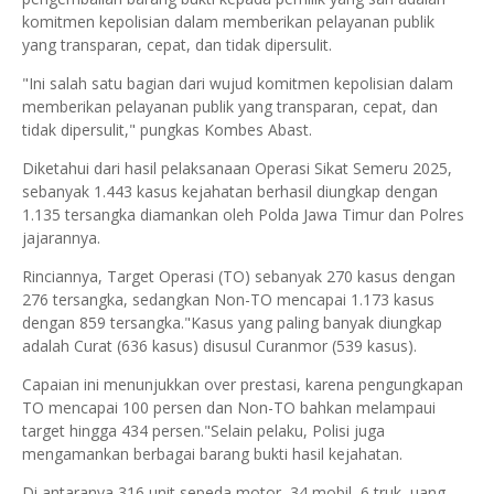
komitmen kepolisian dalam memberikan pelayanan publik
yang transparan, cepat, dan tidak dipersulit.
"Ini salah satu bagian dari wujud komitmen kepolisian dalam
memberikan pelayanan publik yang transparan, cepat, dan
tidak dipersulit," pungkas Kombes Abast.
Diketahui dari hasil pelaksanaan Operasi Sikat Semeru 2025,
sebanyak 1.443 kasus kejahatan berhasil diungkap dengan
1.135 tersangka diamankan oleh Polda Jawa Timur dan Polres
jajarannya.
Rinciannya, Target Operasi (TO) sebanyak 270 kasus dengan
276 tersangka, sedangkan Non-TO mencapai 1.173 kasus
dengan 859 tersangka."Kasus yang paling banyak diungkap
adalah Curat (636 kasus) disusul Curanmor (539 kasus).
Capaian ini menunjukkan over prestasi, karena pengungkapan
TO mencapai 100 persen dan Non-TO bahkan melampaui
target hingga 434 persen."Selain pelaku, Polisi juga
mengamankan berbagai barang bukti hasil kejahatan.
Di antaranya 316 unit sepeda motor, 34 mobil, 6 truk, uang