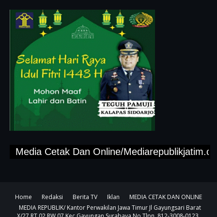
Media Cetak Dan Online/Mediarepublikjatim.com,"
Home
Redaksi
Berita TV
Iklan
MEDIA CETAK DAN ONLINE
MEDIA REPUBLIK/ Kantor Perwakilan Jawa Timur Jl Gayungsari Barat
X/27 RT,02,RW,07 Kec Gayungan Surabaya No.Tlpn. 812-3008-0123...