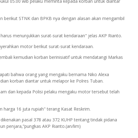
pukul 05.00 wib pelaku meminta kepada korban untuk diantar
ban berikut STNK dan BPKB nya dengan alasan akan mengambil
harus menunjukkan surat-surat kendaraan" jelas AKP Rianto.
yerahkan motor berikut surat-surat kendaraan.
mbali kemudian korban berinisiatif untuk mendatangi Markas
dapati bahwa orang yang mengaku bernama Niko Alexa
ian korban diantar untuk melapor ke Polres Tuban.
alam dan kepada Polisi pelaku mengaku motor tersebut telah
 harga 16 juta rupiah" terang Kasat Reskrim.
ikenakan pasal 378 atau 372 KUHP tentang tindak pidana
n penjara,”pungkas AKP Rianto.(an/lim)