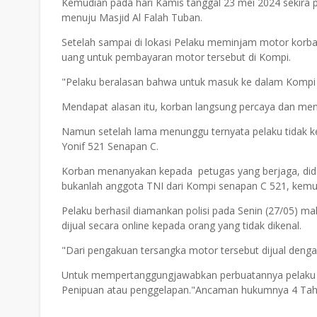
Kemudian pada hari Kamis tanggal 23 mei 2024 sekira 
menuju Masjid Al Falah Tuban.
Setelah sampai di lokasi Pelaku meminjam motor kor
uang untuk pembayaran motor tersebut di Kompi.
"Pelaku beralasan bahwa untuk masuk ke dalam Kompi 
Mendapat alasan itu, korban langsung percaya dan men
Namun setelah lama menunggu ternyata pelaku tidak ke
Yonif 521 Senapan C.
Korban menanyakan kepada petugas yang berjaga, di
bukanlah anggota TNI dari Kompi senapan C 521, kemud
Pelaku berhasil diamankan polisi pada Senin (27/05) m
dijual secara online kepada orang yang tidak dikenal.
"Dari pengakuan tersangka motor tersebut dijual dengan
Untuk mempertanggungjawabkan perbuatannya pelaku d
Penipuan atau penggelapan."Ancaman hukumnya 4 Tahu