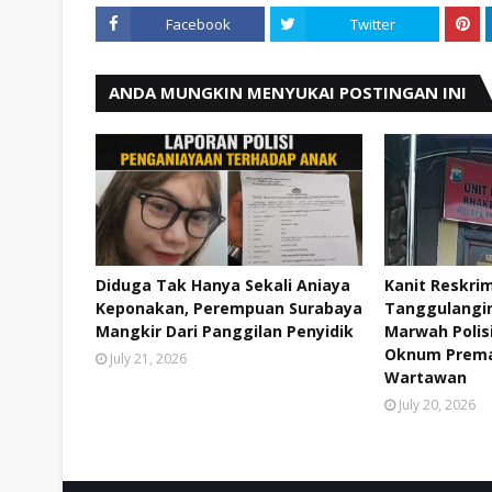
Facebook
Twitter
ANDA MUNGKIN MENYUKAI POSTINGAN INI
Diduga Tak Hanya Sekali Aniaya
Kanit Reskri
Keponakan, Perempuan Surabaya
Tanggulangin 
Mangkir Dari Panggilan Penyidik
Marwah Polis
Oknum Prema
July 21, 2026
Wartawan
July 20, 2026