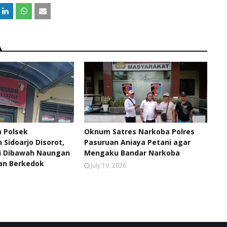
m Polsek
Oknum Satres Narkoba Polres
Sidoarjo Disorot,
Pasuruan Aniaya Petani agar
i Dibawah Naungan
Mengaku Bandar Narkoba
n Berkedok
July 19, 2026