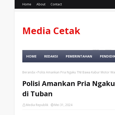
Home
About
Contact
Media Cetak
Dan Online
HOME
REDAKSI
PEMERINTAHAN
PENDIDI
Beranda
Polisi Amankan Pria Ngaku TNI Bawa Kabur Motor Wa
Polisi Amankan Pria Ngak
di Tuban
Media Republik
Mei 31, 2024