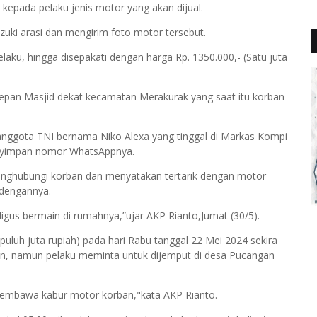
epada pelaku jenis motor yang akan dijual.
uki arasi dan mengirim foto motor tersebut.
ku, hingga disepakati dengan harga Rp. 1350.000,- (Satu juta
 depan Masjid dekat kecamatan Merakurak yang saat itu korban
 anggota TNI bernama Niko Alexa yang tinggal di Markas Kompi
nyimpan nomor WhatsAppnya.
enghubungi korban dan menyatakan tertarik dengan motor
 dengannya.
gus bermain di rumahnya,”ujar AKP Rianto,Jumat (30/5).
 puluh juta rupiah) pada hari Rabu tanggal 22 Mei 2024 sekira
an, namun pelaku meminta untuk dijemput di desa Pucangan
embawa kabur motor korban,"kata AKP Rianto.