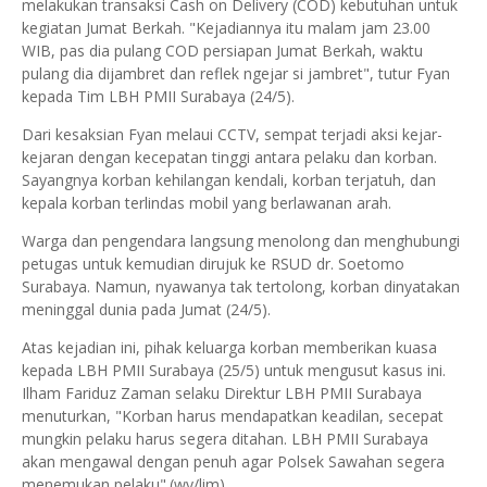
melakukan transaksi Cash on Delivery (COD) kebutuhan untuk
kegiatan Jumat Berkah. "Kejadiannya itu malam jam 23.00
WIB, pas dia pulang COD persiapan Jumat Berkah, waktu
pulang dia dijambret dan reflek ngejar si jambret", tutur Fyan
kepada Tim LBH PMII Surabaya (24/5).
Dari kesaksian Fyan melaui CCTV, sempat terjadi aksi kejar-
kejaran dengan kecepatan tinggi antara pelaku dan korban.
Sayangnya korban kehilangan kendali, korban terjatuh, dan
kepala korban terlindas mobil yang berlawanan arah.
Warga dan pengendara langsung menolong dan menghubungi
petugas untuk kemudian dirujuk ke RSUD dr. Soetomo
Surabaya. Namun, nyawanya tak tertolong, korban dinyatakan
meninggal dunia pada Jumat (24/5).
Atas kejadian ini, pihak keluarga korban memberikan kuasa
kepada LBH PMII Surabaya (25/5) untuk mengusut kasus ini.
Ilham Fariduz Zaman selaku Direktur LBH PMII Surabaya
menuturkan, "Korban harus mendapatkan keadilan, secepat
mungkin pelaku harus segera ditahan. LBH PMII Surabaya
akan mengawal dengan penuh agar Polsek Sawahan segera
menemukan pelaku".(wy/lim)