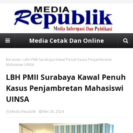
Media Cetak Dan Online
Beranda
LBH PMII Surabaya Kawal Penuh Kasus Penjambretan
Mahasiswi UINSA
LBH PMII Surabaya Kawal Penuh
Kasus Penjambretan Mahasiswi
UINSA
Media Republik
Mei 26, 2024