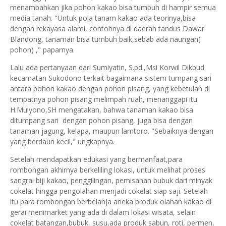
menambahkan jika pohon kakao bisa tumbuh di hampir semua
media tanah. "Untuk pola tanam kakao ada teorinya,bisa
dengan rekayasa alami, contohnya di daerah tandus Dawar
Blandong, tanaman bisa tumbuh baik,sebab ada naungan(
pohon) ," paparnya.
Lalu ada pertanyaan dari Sumiyatin, S.pd.,Msi Korwil Dikbud
kecamatan Sukodono terkait bagaimana sistem tumpang sari
antara pohon kakao dengan pohon pisang, yang kebetulan di
tempatnya pohon pisang melimpah ruah, menanggapi itu
H.Mulyono,SH mengatakan, bahwa tanaman kakao bisa
ditumpang sari dengan pohon pisang, juga bisa dengan
tanaman jagung, kelapa, maupun lamtoro. "Sebaiknya dengan
yang berdaun kecil," ungkapnya.
Setelah mendapatkan edukasi yang bermanfaat,para
rombongan akhirnya berkeliling lokasi, untuk melihat proses
sangrai biji kakao, penggilingan, pemisahan bubuk dari minyak
cokelat hingga pengolahan menjadi cokelat siap saji. Setelah
itu para rombongan berbelanja aneka produk olahan kakao di
gerai menimarket yang ada di dalam lokasi wisata, selain
cokelat batangan,bubuk, susu,ada produk sabun, roti, permen,