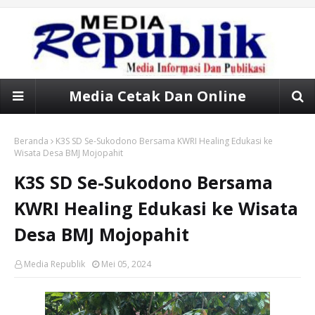
Media Cetak Dan Online
Beranda
K3S SD Se-Sukodono Bersama KWRI Healing Edukasi ke
Wisata Desa BMJ Mojopahit
K3S SD Se-Sukodono Bersama
KWRI Healing Edukasi ke Wisata
Desa BMJ Mojopahit
Media Republik
Mei 05, 2024