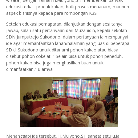
wisata , dengan ramah H.Mulyono,SH memberikan banyak
edukasi terkait produk kakao, baik proses menanam, maupun
aspek bisnisnya kepada para rombongan K3S.
Setelah edukasi pemaparan, dilanjutkan dengan sesi tanya
jawab, salah satu pertanyaan dari Muzahidin, kepala sekolah
SDN Jumputrejo Sukodono, dalam pertanyaan ia mempunyai
ide agar memanfaatkan lahan/halaman yang luas di beberapa
SD di Sukodono untuk ditanami pohon kakao atau biasa
disebut pohon cokelat. " Selain bisa untuk pohon peneduh,
pohon kakao bisa juga menghasilkan buah untuk
dimanfaatkan," ujarnya.
Menanggapi ide tersebut, H.Mulyono,SH sangat setuju,ia