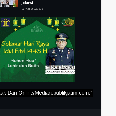
Jokowi
Maret 22, 2021
Online/Mediarepublikjatim.com,"Tlp-(812-3008-01