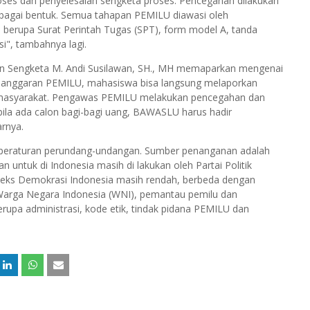
ses dan penyelesaian sengketa proses. Pencegahan dilakukan
rbagai bentuk. Semua tahapan PEMILU diawasi oleh
erupa Surat Perintah Tugas (SPT), form model A, tanda
i", tambahnya lagi.
ian Sengketa M. Andi Susilawan, SH., MH memaparkan mengenai
elanggaran PEMILU, mahasiswa bisa langsung melaporkan
 masyarakat. Pengawas PEMILU melakukan pencegahan dan
ila ada calon bagi-bagi uang, BAWASLU harus hadir
rnya.
n peraturan perundang-undangan. Sumber penanganan adalah
untuk di Indonesia masih di lakukan oleh Partai Politik
ndeks Demokrasi Indonesia masih rendah, berbeda dengan
 Warga Negara Indonesia (WNI), pemantau pemilu dan
erupa administrasi, kode etik, tindak pidana PEMILU dan