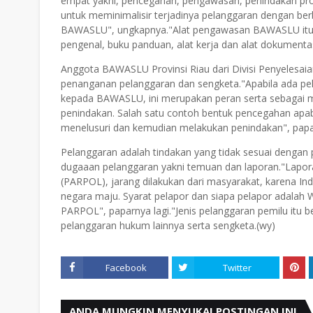
empat yakni, pencegahan, pengawasan, penindakan pro
untuk meminimalisir terjadinya pelanggaran dengan be
BAWASLU", ungkapnya."Alat pengawasan BAWASLU itu b
pengenal, buku panduan, alat kerja dan alat dokumentas
Anggota BAWASLU Provinsi Riau dari Divisi Penyelesa
penanganan pelanggaran dan sengketa."Apabila ada p
kepada BAWASLU, ini merupakan peran serta sebagai
penindakan. Salah satu contoh bentuk pencegahan apab
menelusuri dan kemudian melakukan penindakan", papa
Pelanggaran adalah tindakan yang tidak sesuai denga
dugaaan pelanggaran yakni temuan dan laporan."Laporan 
(PARPOL), jarang dilakukan dari masyarakat, karena I
negara maju. Syarat pelapor dan siapa pelapor adalah
PARPOL", paparnya lagi."Jenis pelanggaran pemilu itu b
pelanggaran hukum lainnya serta sengketa.(wy)
Facebook
Twitter
ANDA MUNGKIN MENYUKAI POSTINGAN INI