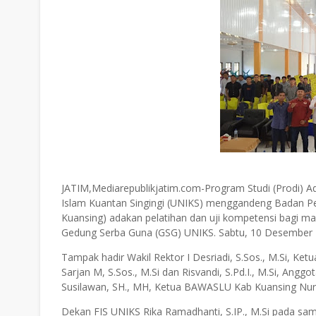
JATIM,Mediarepublikjatim.com-Program Studi (Prodi) Adm
Islam Kuantan Singingi (UNIKS) menggandeng Badan P
Kuansing) adakan pelatihan dan uji kompetensi bagi ma
Gedung Serba Guna (GSG) UNIKS. Sabtu, 10 Desember 
Tampak hadir Wakil Rektor I Desriadi, S.Sos., M.Si, Ket
Sarjan M, S.Sos., M.Si dan Risvandi, S.Pd.I., M.Si, Ang
Susilawan, SH., MH, Ketua BAWASLU Kab Kuansing Nur 
Dekan FIS UNIKS Rika Ramadhanti, S.IP., M.Si pada sam