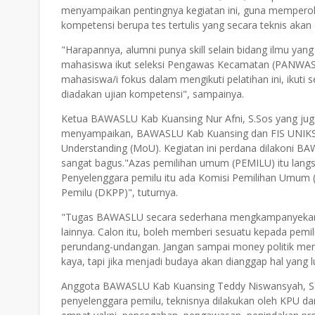
menyampaikan pentingnya kegiatan ini, guna memperole
kompetensi berupa tes tertulis yang secara teknis ak
"Harapannya, alumni punya skill selain bidang ilmu yan
mahasiswa ikut seleksi Pengawas Kecamatan (PANWAS
mahasiswa/i fokus dalam mengikuti pelatihan ini, ikuti
diadakan ujian kompetensi", sampainya.
Ketua BAWASLU Kab Kuansing Nur Afni, S.Sos yang ju
menyampaikan, BAWASLU Kab Kuansing dan FIS UNIKS
Understanding (MoU). Kegiatan ini perdana dilakoni 
sangat bagus."Azas pemilihan umum (PEMILU) itu langsu
Penyelenggara pemilu itu ada Komisi Pemilihan Umu
Pemilu (DKPP)", tuturnya.
"Tugas BAWASLU secara sederhana mengkampanyekan ant
lainnya. Calon itu, boleh memberi sesuatu kepada pemili
perundang-undangan. Jangan sampai money politik men
kaya, tapi jika menjadi budaya akan dianggap hal yang
Anggota BAWASLU Kab Kuansing Teddy Niswansyah, S.
penyelenggara pemilu, teknisnya dilakukan oleh KPU d