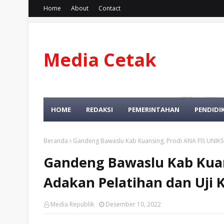
Home
About
Contact
Media Cetak
Dan Online
HOME
REDAKSI
PEMERINTAHAN
PENDIDI
Beranda
Gandeng Bawaslu Kab Kuansing, Prodi ANA FIS UNIKS
Gandeng Bawaslu Kab Kuan
Adakan Pelatihan dan Uji
Media Republik
Desember 10, 2022