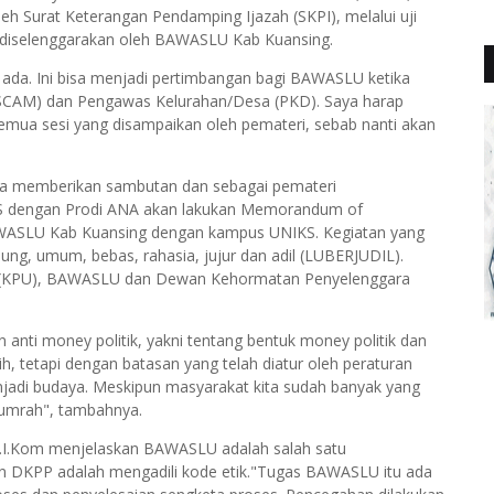
h Surat Keterangan Pendamping Ijazah (SKPI), melalui uji
an diselenggarakan oleh BAWASLU Kab Kuansing.
g ada. Ini bisa menjadi pertimbangan bagi BAWASLU ketika
CAM) dan Pengawas Kelurahan/Desa (PKD). Saya harap
 semua sesi yang disampaikan oleh pemateri, sebab nanti akan
ga memberikan sambutan dan sebagai pemateri
 dengan Prodi ANA akan lakukan Memorandum of
BAWASLU Kab Kuansing dengan kampus UNIKS. Kegiatan yang
ng, umum, bebas, rahasia, jujur dan adil (LUBERJUDIL).
m (KPU), BAWASLU dan Dewan Kehormatan Penyelenggara
i money politik, yakni tentang bentuk money politik dan
h, tetapi dengan batasan yang telah diatur oleh peraturan
jadi budaya. Meskipun masyarakat kita sudah banyak yang
 lumrah", tambahnya.
I.Kom menjelaskan BAWASLU adalah salah satu
an DKPP adalah mengadili kode etik."Tugas BAWASLU itu ada