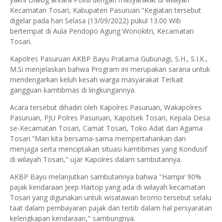
Kecamatan Tosari, Kabupaten Pasuruan."Kegiatan tersebut
digelar pada hari Selasa (13/09/2022) pukul 13.00 Wib
bertempat di Aula Pendopo Agung Wonokitri, Kecamatan
Tosari.
Kapolres Pasuruan AKBP Bayu Pratama Gubunagi, S.H., S.I.K.,
M.Si menjelaskan bahwa Program ini merupakan sarana untuk
mendengarkan keluh kesah warga masyarakat Terkait
gangguan kamtibmas di lingkungannya.
Acara tersebut dihadiri oleh Kapolres Pasuruan, Wakapolres
Pasuruan, PJU Polres Pasuruan, Kapolsek Tosari, Kepala Desa
se-Kecamatan Tosari, Camat Tosari, Toko Adat dan Agama
Tosari."Mari kita bersama-sama mempertahankan dan
menjaga serta menciptakan situasi kamtibmas yang Kondusif
di wilayah Tosari," ujar Kapolres dalam sambutannya.
AKBP Bayu melanjutkan sambutannya bahwa "Hampir 90%
pajak kendaraan Jeep Hartop yang ada di wilayah kecamatan
Tosari yang digunakan untuk wisatawan bromo tersebut selalu
taat dalam pembayaran pajak dan tertib dalam hal persyaratan
kelengkapan kendaraan," sambungnya.