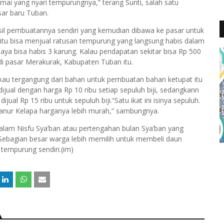
ramai yang nyari tempurungnya,” terang Sunti, salah satu
ar baru Tuban.
il pembuatannya sendiri yang kemudian dibawa ke pasar untuk
 itu bisa menjual ratusan tempurung yang langsung habis dalam
saya bisa habis 3 karung. Kalau pendapatan sekitar bisa Rp 500
 di pasar Merakurak, Kabupaten Tuban itu.
gkau tergangung dari bahan untuk pembuatan bahan ketupat itu
dijual dengan harga Rp 10 ribu setiap sepuluh biji, sedangkann
jual Rp 15 ribu untuk sepuluh biji.“Satu ikat ini isinya sepuluh.
Janur Kelapa harganya lebih murah,” sambungnya.
lam Nisfu Sya’ban atau pertengahan bulan Sya’ban yang
. Sebagian besar warga lebih memilih untuk membeli daun
tempurung sendiri.(im)