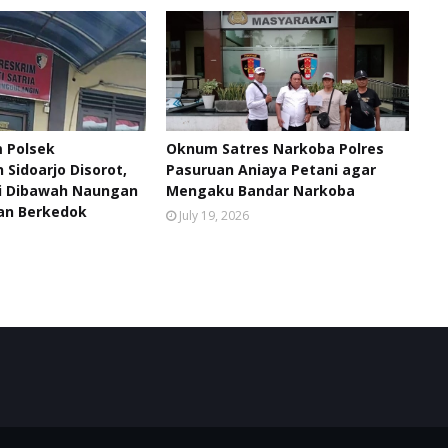
m Polsek
Oknum Satres Narkoba Polres
Sidoarjo Disorot,
Pasuruan Aniaya Petani agar
i Dibawah Naungan
Mengaku Bandar Narkoba
n Berkedok
July 19, 2026