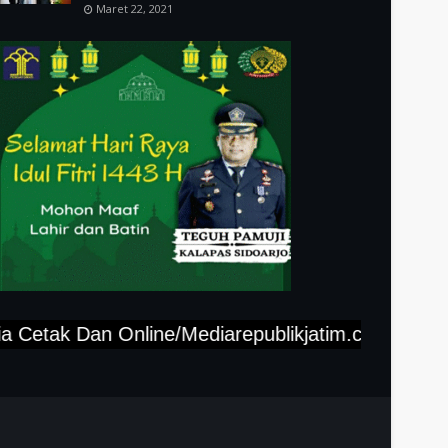
Maret 22, 2021
ak Dan Online/Mediarepublikjatim.com,"Tlp-(812-3