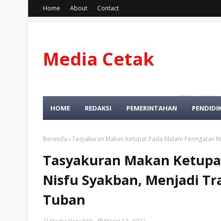
Home
About
Contact
Media Cetak
Dan Online
HOME
REDAKSI
PEMERINTAHAN
PENDIDI
Beranda
Tasyakuran Makan Ketupat Pada Malam Peringatan Ni
Tasyakuran Makan Ketupa
Nisfu Syakban, Menjadi Tr
Tuban