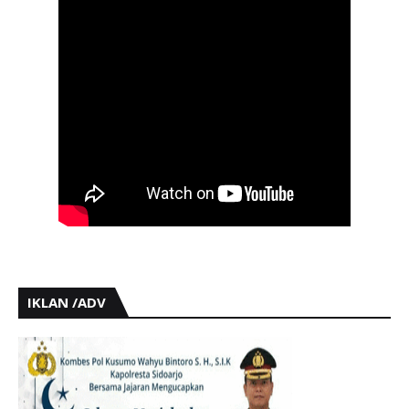
IKLAN /ADV