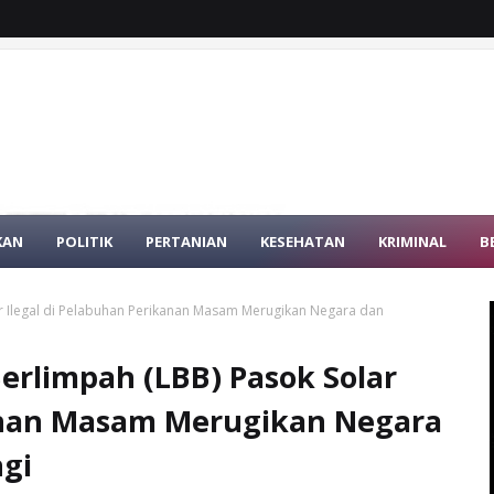
KAN
POLITIK
PERTANIAN
KESEHATAN
KRIMINAL
B
r Ilegal di Pelabuhan Perikanan Masam Merugikan Negara dan
erlimpah (LBB) Pasok Solar
kanan Masam Merugikan Negara
gi