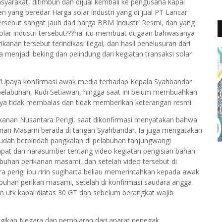
asyarakat, ditimbun dan dijual kembali ke pengusaha kapal
 yang beredar Harga solar industri yang di jual PT Lancar
rsebut sangat jauh dari harga BBM Industri Resmi, dan yang
lar industri tersebut???hal itu membuat dugaan bahwasanya
ikanan tersebut terindikasi ilegal, dan hasil penelusuran dari
menjadi beking dan pelindung dari kegiatan transaksi solar
"Upaya konfirmasi awak media terhadap Kepala Syahbandar
pelabuhan, Rudi Setiawan, hingga saat ini belum membuahkan
anya tidak membalas dan tidak memberikan keterangan resmi.
rikanan Nusantara Perigi, saat dikonfirmasi menyatakan bahwa
anan Masami berada di tangan Syahbandar. Ia juga mengatakan
sudah berpindah pangkalan di pelabuhan tanjungwangi
apat dari narasumber tentang video kegiatan pengisian bahan
elabuhan perikanan masami, dan setelah video tersebut di
a perigi ibu ririn sugiharta beliau memerintahkan kepada awak
uhan perikan masami, setelah di konfirmasi saudara angga
n utk kapal diatas 30 GT dan sebelum berangkat wajib
erugikan Negara dan pembiaran dari aparat penegak