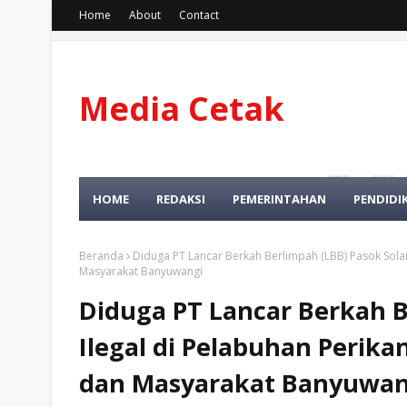
Home
About
Contact
Media Cetak
Dan Online
HOME
REDAKSI
PEMERINTAHAN
PENDIDI
Beranda
Diduga PT Lancar Berkah Berlimpah (LBB) Pasok Sola
Masyarakat Banyuwangi
Diduga PT Lancar Berkah B
Ilegal di Pelabuhan Peri
dan Masyarakat Banyuwan