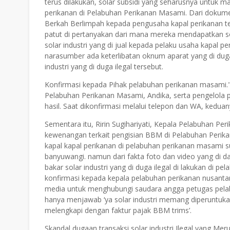
terus dilakukan, solar subsidi yang seharusnya untuk m
perikanan di Pelabuhan Perikanan Masami. Dari dokumen
Berkah Berlimpah kepada pengusaha kapal perikanan te
patut di pertanyakan dari mana mereka mendapatkan so
solar industri yang di jual kepada pelaku usaha kapal per
narasumber ada keterlibatan oknum aparat yang di duga 
industri yang di duga ilegal tersebut.
Konfirmasi kepada Pihak pelabuhan perikanan masami.
Pelabuhan Perikanan Masami, Andika, serta pengelola 
hasil. Saat dikonfirmasi melalui telepon dan WA, kedu
Sementara itu, Ririn Sugihariyati, Kepala Pelabuhan Pe
kewenangan terkait pengisian BBM di Pelabuhan Perik
kapal kapal perikanan di pelabuhan perikanan masami 
banyuwangi. namun dari fakta foto dan video yang di d
bakar solar industri yang di duga ilegal di lakukan di p
konfirmasi kepada kepala pelabuhan perikanan nusantar
media untuk menghubungi saudara angga petugas pelab
hanya menjawab ‘ya solar industri memang diperuntuka
melengkapi dengan faktur pajak BBM trims’.
Skandal dugaan transaksi solar industri Ilegal yang M