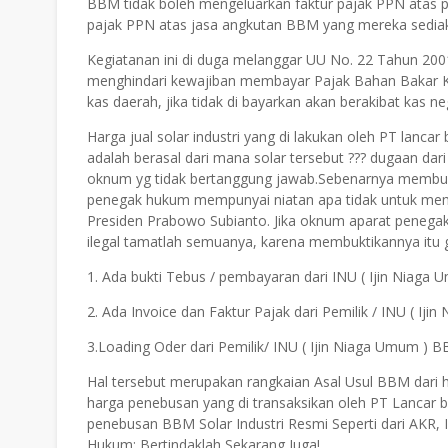
BBM tidak boleh mengeluarkan faktur pajak PPN atas 
pajak PPN atas jasa angkutan BBM yang mereka sediak
Kegiatanan ini di duga melanggar UU No. 22 Tahun 200
menghindari kewajiban membayar Pajak Bahan Bakar K
kas daerah, jika tidak di bayarkan akan berakibat kas 
Harga jual solar industri yang di lakukan oleh PT lanca
adalah berasal dari mana solar tersebut ??? dugaan da
oknum yg tidak bertanggung jawab.Sebenarnya membukti
penegak hukum mempunyai niatan apa tidak untuk mem
Presiden Prabowo Subianto. Jika oknum aparat peneg
ilegal tamatlah semuanya, karena membuktikannya itu
1. Ada bukti Tebus / pembayaran dari INU ( Ijin Niaga
2. Ada Invoice dan Faktur Pajak dari Pemilik / INU ( Ij
3.Loading Oder dari Pemilik/ INU ( Ijin Niaga Umum ) B
Hal tersebut merupakan rangkaian Asal Usul BBM dari hul
harga penebusan yang di transaksikan oleh PT Lancar 
penebusan BBM Solar Industri Resmi Seperti dari AKR,
Hukum: Bertindaklah Sekarang Juga!