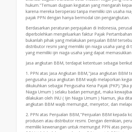
hukum."Temuan dugaan kegiatan yang mengarah kepada 
karena mereka beroperasi tanpa memiliki izin usaha 
pajak PPN dengan hanya bermodal izin pengangkutan.
Berdasarkan peraturan perpajakan di Indonesia, perus
diperbolehkan mengeluarkan faktur Pajak Pertambahan
bukanlah pihak yang melakukan penjualan BBM terseb
distributor resmi yang memiliki ijin niaga usaha yang 
yang memiliki ijin niaga usaha yang dapat memasukka
Jasa angkutan BBM, terdapat ketentuan sebagai berikut
1. PPN atas Jasa Angkutan BBM,"Jasa angkutan BBM ter
pengusaha jasa angkutan BBM wajib melaporkan kegia
dikukuhkan sebagai Pengusaha Kena Pajak (PKP)."Jika 
Niaga Umum ) selaku badan pemungut, maka kewajiba
dilakukan oleh INU ( Ijin Niaga Umum ) Namun, jika di
angkutan BBM wajib memungut, menyetor, dan melapor
2. PPN atas Penjualan BBM,"Penjualan BBM kepada ko
produsen atau distributor resmi. Dengan demikian, pe
memiliki kewenangan untuk memungut PPN atas penjual