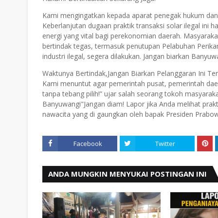
Kami mengingatkan kepada aparat penegak hukum dan in
Keberlanjutan dugaan praktik transaksi solar ilegal i
energi yang vital bagi perekonomian daerah. Masyaraka
bertindak tegas, termasuk penutupan Pelabuhan Perikana
industri ilegal, segera dilakukan. Jangan biarkan Bany
Waktunya Bertindak,Jangan Biarkan Pelanggaran Ini Terus
Kami menuntut agar pemerintah pusat, pemerintah dae
tanpa tebang pilih!” ujar salah seorang tokoh masyarak
Banyuwangi"Jangan diam! Lapor jika Anda melihat prakt
nawacita yang di gaungkan oleh bapak Presiden Prabowo
Facebook
Twitter
ANDA MUNGKIN MENYUKAI POSTINGAN INI