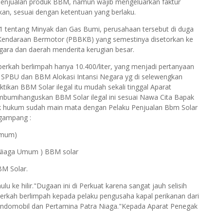
penjualan produk BBM, namun wajib mengeluarkan faktur
an, sesuai dengan ketentuan yang berlaku.
1 tentang Minyak dan Gas Bumi, perusahaan tersebut di duga
endaraan Bermotor (PBBKB) yang semestinya disetorkan ke
negara dan daerah menderita kerugian besar.
r berkah berlimpah hanya 10.400/liter, yang menjadi pertanyaan
ri SPBU dan BBM Alokasi Intansi Negara yg di selewengkan
kan BBM Solar ilegal itu mudah sekali tinggal Aparat
bumihanguskan BBM Solar ilegal ini sesuai Nawa Cita Bapak
ak hukum sudah main mata dengan Pelaku Penjualan Bbm Solar
 gampang :
 Umum)
in Niaga Umum ) BBM solar
BM Solar.
u ke hilir."Dugaan ini di Perkuat karena sangat jauh selisih
berkah berlimpah kepada pelaku pengusaha kapal perikanan dari
 Indomobil dan Pertamina Patra Niaga."Kepada Aparat Penegak