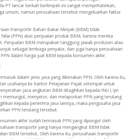
PT lancar berkah berlimpah ini sangat memprihatinkan,
niaga umum, namun perusahaan tersebut mengeluarkan faktur
ahaan transportir Bahan Bakar Minyak (BBM) tidak
 Nilai (PPN) atas penjualan produk BBM, karena mereka
ut. Penjualan BBM merupakan tanggung jawab produsen atau
di tunjuk sebagai lembaga penyalur, dan juga hanya perusahaan
n PPN dalam harga jual BBM kepada konsumen akhir.
:
masuk dalam jenis jasa yang dikenakan PPN. Oleh karena itu,
tan usahanya ke Kantor Pelayanan Pajak setempat untuk
penyerahan jasa angkutan BBM ditagihkan kepada INU ( Ijin
n memungut, menyetor, dan melaporkan PPN yang terutang
tagihkan kepada penerima jasa lainnya, maka pengusaha jasa
kan PPN terutang tersebut.
nsumen akhir sudah termasuk PPN yang dipungut oleh
rusahaan transportir yang hanya mengangkut BBM tidak
an BBM tersebut, Oleh karena itu, perusahaan transportir