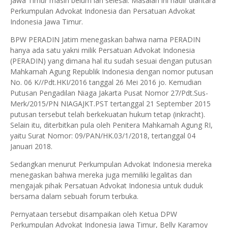
Jawa Timur masih belum lah selesai. Masalah ini hadir diantara
Perkumpulan Advokat Indonesia dan Persatuan Advokat
Indonesia Jawa Timur.
BPW PERADIN Jatim menegaskan bahwa nama PERADIN
hanya ada satu yakni milik Persatuan Advokat Indonesia
(PERADIN) yang dimana hal itu sudah sesuai dengan putusan
Mahkamah Agung Republik Indonesia dengan nomor putusan
No. 06 K//Pdt.HKI/2016 tanggal 26 Mei 2016 jo. Kemudian
Putusan Pengadilan Niaga Jakarta Pusat Nomor 27/Pdt.Sus-
Merk/2015/PN NIAGAJKT.PST tertanggal 21 September 2015
putusan tersebut telah berkekuatan hukum tetap (inkracht).
Selain itu, diterbitkan pula oleh Penitera Mahkamah Agung RI,
yaitu Surat Nomor: 09/PAN/HK.03/1/2018, tertanggal 04
Januari 2018.
Sedangkan menurut Perkumpulan Advokat Indonesia mereka
menegaskan bahwa mereka juga memiliki legalitas dan
mengajak pihak Persatuan Advokat Indonesia untuk duduk
bersama dalam sebuah forum terbuka.
Pernyataan tersebut disampaikan oleh Ketua DPW
Perkumpulan Advokat Indonesia Jawa Timur, Belly Karamoy