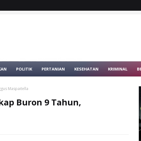
KAN
POLITIK
PERTANIAN
KESEHATAN
KRIMINAL
B
gus Maspaitella
kap Buron 9 Tahun,