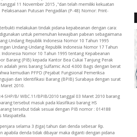
nggal 11 November 2015 ,"dan telah memiliki kekuatan
h Pelaksanaan Putusan Pengadilan (P-48) Nomor: Print-
h terbukti melakukan tindak pidana kepabeanan dengan cara:
ng digunakan untuk pemenuhan kewajiban pabean sebagaimana
ndang-Undang Republik Indonesia Nomor 10 Tahun 1995
dengan Undang-Undang Republik Indonesia Nomor 17 Tahun
k Indonesia Nomor 10 Tahun 1995 tentang Kepabeanan
or Barang (PIB) kepada Kantor Bea Cukai Tanjung Perak
an adalah jenis barang Sulfamic Acid 4.000 Bags dengan berat
bahwa kemudian PFPD (Pejabat Fungsional Pemeriksa
gujian dan Identifikasi Barang (BPIB) Surabaya dengan surat
 Maret 2010.
84-SHP/B/ WBC.11/BPIB/2010 tanggal 03 Maret 2010 barang
arang tersebut masuk pada klasifikasi barang HS
arang tersebut tidak sesuai dengan PIB nomor : 014188
s Maspaitella.
enjara selama 3 (tiga) tahun dan denda sebesar Rp.
an apabila denda tidak dibayar maka diganti dengan pidana