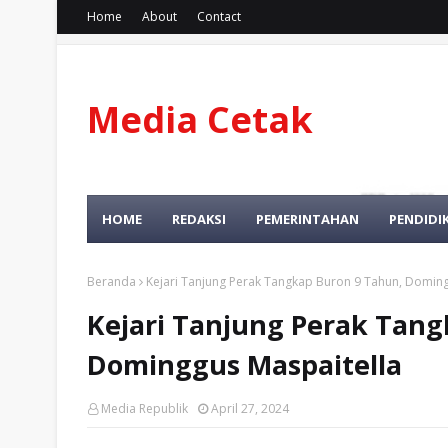
Home
About
Contact
Media Cetak
Dan Online
HOME
REDAKSI
PEMERINTAHAN
PENDIDI
Beranda
Kejari Tanjung Perak Tangkap Buron 9 Tahun, Doming
Kejari Tanjung Perak Tang
Dominggus Maspaitella
Media Republik
April 27, 2024