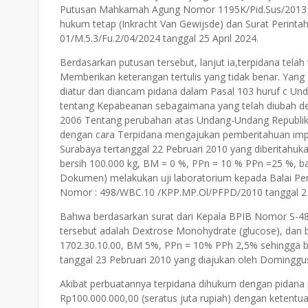
Putusan Mahkamah Agung Nomor 1195K/Pid.Sus/2013 ta
hukum tetap (Inkracht Van Gewijsde) dan Surat Perinta
01/M.5.3/Fu.2/04/2024 tanggal 25 April 2024.
Berdasarkan putusan tersebut, lanjut ia,terpidana tela
Memberikan keterangan tertulis yang tidak benar. Ya
diatur dan diancam pidana dalam Pasal 103 huruf c U
tentang Kepabeanan sebagaimana yang telah diubah 
2006 Tentang perubahan atas Undang-Undang Republi
dengan cara Terpidana mengajukan pemberitahuan imp
Surabaya tertanggal 22 Pebruari 2010 yang diberitahuk
bersih 100.000 kg, BM = 0 %, PPn = 10 % PPn =25 %, 
Dokumen) melakukan uji laboratorium kepada Balai Pen
Nomor : 498/WBC.10 /KPP.MP.Ol/PFPD/2010 tanggal 2
Bahwa berdasarkan surat dari Kepala BPIB Nomor S-4
tersebut adalah Dextrose Monohydrate (glucose), dan b
1702.30.10.00, BM 5%, PPn = 10% PPh 2,5% sehingga b
tanggal 23 Pebruari 2010 yang diajukan oleh Dominggu
Akibat perbuatannya terpidana dihukum dengan pidana p
Rp100.000.000,00 (seratus juta rupiah) dengan ketentu