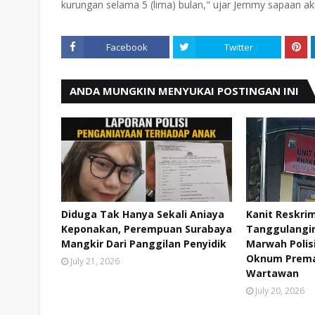
kurungan selama 5 (lima) bulan," ujar Jemmy sapaan ak
Facebook
Twitter
ANDA MUNGKIN MENYUKAI POSTINGAN INI
Diduga Tak Hanya Sekali Aniaya
Kanit Reskri
Keponakan, Perempuan Surabaya
Tanggulangin 
Mangkir Dari Panggilan Penyidik
Marwah Polis
Oknum Prema
July 21, 2026
Wartawan
July 20, 2026