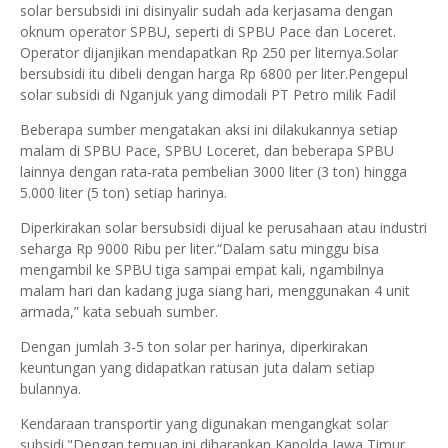
solar bersubsidi ini disinyalir sudah ada kerjasama dengan
oknum operator SPBU, seperti di SPBU Pace dan Loceret.
Operator dijanjikan mendapatkan Rp 250 per liternya.Solar
bersubsidi itu dibeli dengan harga Rp 6800 per liter.Pengepul
solar subsidi di Nganjuk yang dimodali PT Petro milik Fadil
Beberapa sumber mengatakan aksi ini dilakukannya setiap
malam di SPBU Pace, SPBU Loceret, dan beberapa SPBU
lainnya dengan rata-rata pembelian 3000 liter (3 ton) hingga
5.000 liter (5 ton) setiap harinya.
Diperkirakan solar bersubsidi dijual ke perusahaan atau industri
seharga Rp 9000 Ribu per liter.“Dalam satu minggu bisa
mengambil ke SPBU tiga sampai empat kali, ngambilnya
malam hari dan kadang juga siang hari, menggunakan 4 unit
armada,” kata sebuah sumber.
Dengan jumlah 3-5 ton solar per harinya, diperkirakan
keuntungan yang didapatkan ratusan juta dalam setiap
bulannya.
Kendaraan transportir yang digunakan mengangkat solar
subsidi."Dengan temuan ini diharapkan Kapolda Jawa Timur