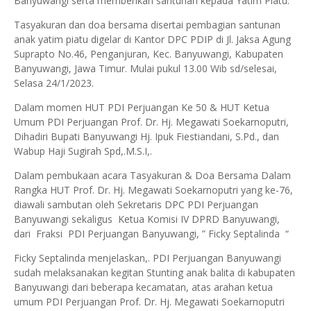
Banyuwangi serta memberikan santunan kepada Yatim Piatu.
Tasyakuran dan doa bersama disertai pembagian santunan
anak yatim piatu digelar di Kantor DPC PDIP di Jl. Jaksa Agung
Suprapto No.46, Penganjuran, Kec. Banyuwangi, Kabupaten
Banyuwangi, Jawa Timur. Mulai pukul 13.00 Wib sd/selesai,
Selasa 24/1/2023.
Dalam momen HUT PDI Perjuangan Ke 50 & HUT Ketua
Umum PDI Perjuangan Prof. Dr. Hj. Megawati Soekarnoputri,
Dihadiri Bupati Banyuwangi Hj. Ipuk Fiestiandani, S.Pd., dan
Wabup Haji Sugirah Spd,.M.S.I,.
Dalam pembukaan acara Tasyakuran & Doa Bersama Dalam
Rangka HUT Prof. Dr. Hj. Megawati Soekarnoputri yang ke-76,
diawali sambutan oleh Sekretaris DPC PDI Perjuangan
Banyuwangi sekaligus Ketua Komisi IV DPRD Banyuwangi,
dari Fraksi PDI Perjuangan Banyuwangi, ” Ficky Septalinda “
Ficky Septalinda menjelaskan,. PDI Perjuangan Banyuwangi
sudah melaksanakan kegitan Stunting anak balita di kabupaten
Banyuwangi dari beberapa kecamatan, atas arahan ketua
umum PDI Perjuangan Prof. Dr. Hj. Megawati Soekarnoputri